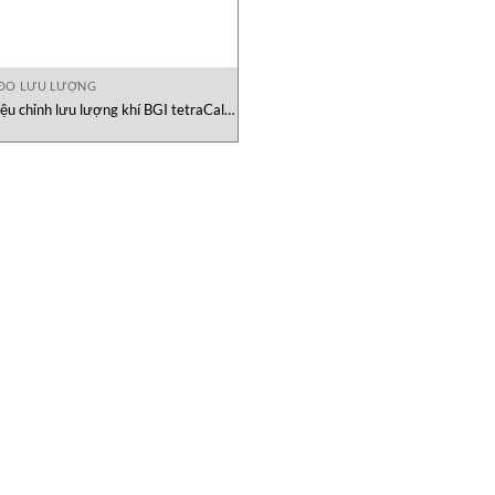
ĐO LƯU LƯỢNG
iệu chỉnh lưu lượng khí BGI tetraCal®
MesaLabs