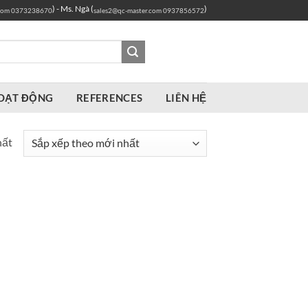
) - Ms. Ngà (
)
com
0373238670
sales2@qc-master.com
0937856572
OẠT ĐỘNG
REFERENCES
LIÊN HỆ
hất