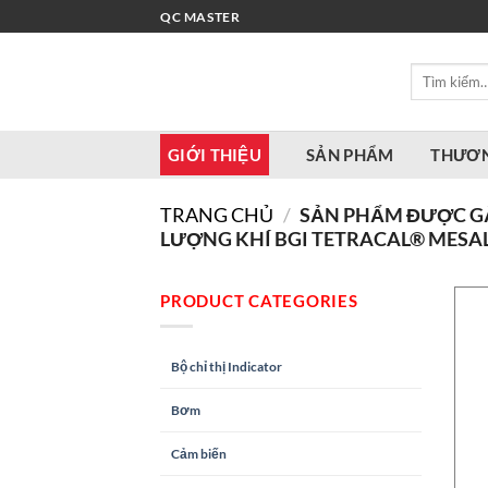
Bỏ
QC MASTER
qua
nội
Tìm
dung
kiếm:
GIỚI THIỆU
SẢN PHẨM
THƯƠN
TRANG CHỦ
/
SẢN PHẨM ĐƯỢC GẮ
LƯỢNG KHÍ BGI TETRACAL® MESA
PRODUCT CATEGORIES
Bộ chỉ thị Indicator
Bơm
Cảm biến