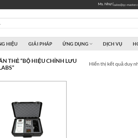
Ms. Như (
sales@qc-master.
G HIỆU
GIẢI PHÁP
ỨNG DỤNG
DỊCH VỤ
H
N THẺ “BỘ HIỆU CHỈNH LƯU
Hiển thị kết quả duy n
LABS”