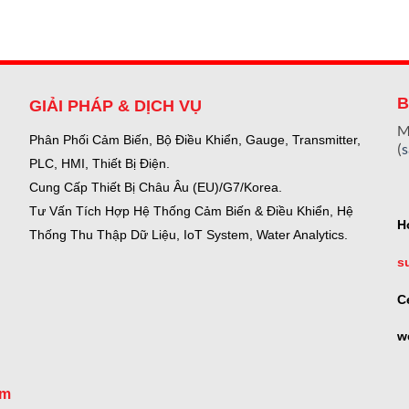
B
GIẢI PHÁP & DỊCH VỤ
M
Phân Phối Cảm Biến, Bộ Điều Khiển, Gauge,
Transmitter,
(
PLC, HMI, Thiết Bị Điện.
Cung Cấp Thiết Bị Châu Âu (EU)/G7/Korea.
Tư Vấn Tích Hợp Hệ Thống Cảm Biến & Điều Khiển, Hệ
H
Thống Thu Thập Dữ Liệu, IoT System, Water Analytics.
s
C
w
om