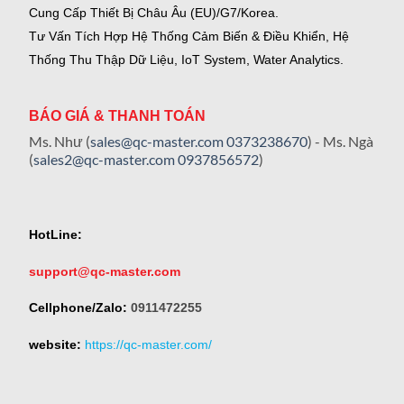
Cung Cấp Thiết Bị Châu Âu (EU)/G7/Korea.
Tư Vấn Tích Hợp Hệ Thống Cảm Biến & Điều Khiển, Hệ
Thống Thu Thập Dữ Liệu, IoT System, Water Analytics.
BÁO GIÁ & THANH TOÁN
Ms. Như (
sales@qc-master.com
0373238670
) - Ms. Ngà
(
sales2@qc-master.com
0937856572
)
HotLine:
support@qc-master.com
Cellphone/Zalo:
0911472255
website:
https://qc-master.com/