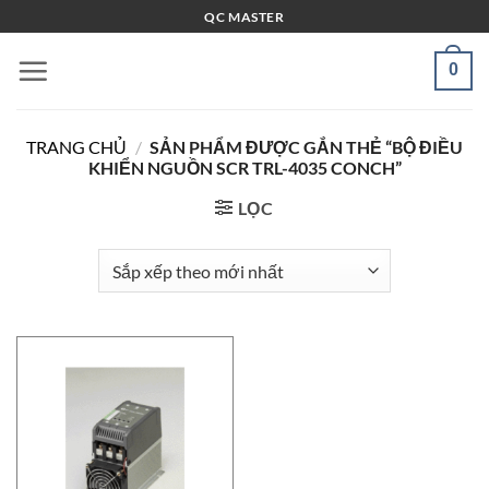
Bỏ
QC MASTER
qua
nội
0
dung
TRANG CHỦ
/
SẢN PHẨM ĐƯỢC GẮN THẺ “BỘ ĐIỀU
KHIỂN NGUỒN SCR TRL-4035 CONCH”
LỌC