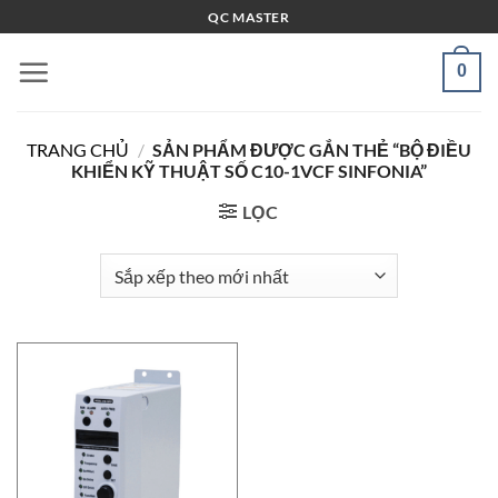
Bỏ
QC MASTER
qua
nội
0
dung
TRANG CHỦ
/
SẢN PHẨM ĐƯỢC GẮN THẺ “BỘ ĐIỀU
KHIỂN KỸ THUẬT SỐ C10-1VCF SINFONIA”
LỌC