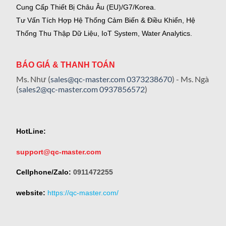
Cung Cấp Thiết Bị Châu Âu (EU)/G7/Korea.
Tư Vấn Tích Hợp Hệ Thống Cảm Biến & Điều Khiển, Hệ
Thống Thu Thập Dữ Liệu, IoT System, Water Analytics.
BÁO GIÁ & THANH TOÁN
Ms. Như (
sales@qc-master.com
0373238670
) - Ms. Ngà
(
sales2@qc-master.com
0937856572
)
HotLine:
support@qc-master.com
Cellphone/Zalo:
0911472255
website:
https://qc-master.com/