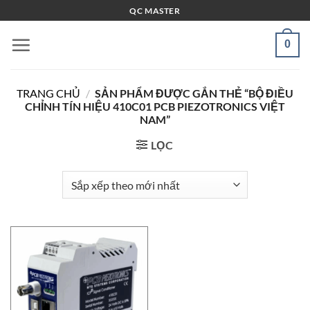
Bỏ
QC MASTER
qua
nội
0
dung
TRANG CHỦ
/
SẢN PHẨM ĐƯỢC GẮN THẺ “BỘ ĐIỀU
CHỈNH TÍN HIỆU 410C01 PCB PIEZOTRONICS VIỆT
NAM”
LỌC