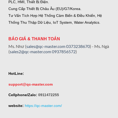
PLC, HMI, Thiết Bị Điện.
Cung Cấp Thiết Bị Châu Âu (EU)/G7/Korea.
Tư Vấn Tích Hợp Hệ Thống Cảm Biến & Điều Khiển, Hệ
Thống Thu Thập Dữ Liệu, IoT System, Water Analytics.
BÁO GIÁ & THANH TOÁN
Ms. Như (
sales@qc-master.com
0373238670
) - Ms. Ngà
(
sales2@qc-master.com
0937856572
)
HotLine:
support@qc-master.com
Cellphone/Zalo:
0911472255
website:
https://qc-master.com/