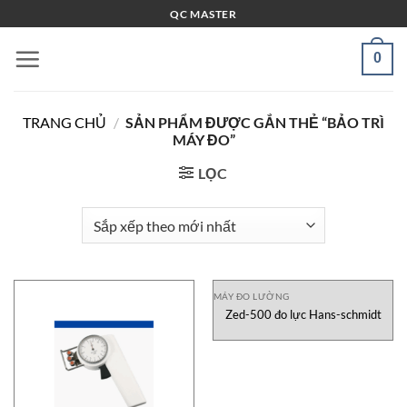
Bỏ
QC MASTER
qua
nội
0
dung
TRANG CHỦ
/
SẢN PHẨM ĐƯỢC GẮN THẺ “BẢO TRÌ
MÁY ĐO”
LỌC
MÁY ĐO LƯỜNG
Zed-500 đo lực Hans-schmidt