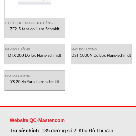
THIẾT BỊ KIỂM TRA LỰC CĂNG
ZF2-5 tension Hans Schmidt
MÁY ĐO LƯỜNG
MÁY ĐO LƯỜNG
DTX 200 Đo lực Hans-schmidt
DST 1000N Đo Lực Hans-schmidt
MÁY ĐO LƯỜNG
YS 20 đo Yarn Hans schmidt
Website QC-Master.com
Trụ sở chính:
135 đường số 2, Khu Đô Thị Vạn