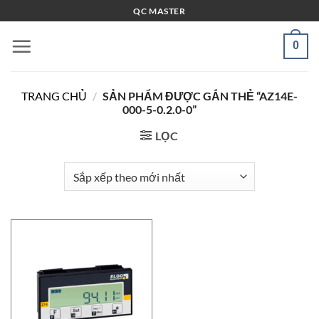
Bỏ
QC MASTER
qua
nội
0
dung
TRANG CHỦ
/
SẢN PHẨM ĐƯỢC GẮN THẺ “AZ14E-
000-5-0.2.0-0”
LỌC