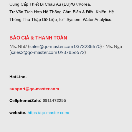
Cung Cấp Thiết Bị Châu Âu (EU)/G7/Korea.
Tư Vấn Tích Hợp Hệ Thống Cảm Biến & Điều Khiển, Hệ
Thống Thu Thập Dữ Liệu, IoT System, Water Analytics.
BÁO GIÁ & THANH TOÁN
Ms. Như (
sales@qc-master.com
0373238670
) - Ms. Ngà
(
sales2@qc-master.com
0937856572
)
HotLine:
support@qc-master.com
Cellphone/Zalo:
0911472255
website:
https://qc-master.com/