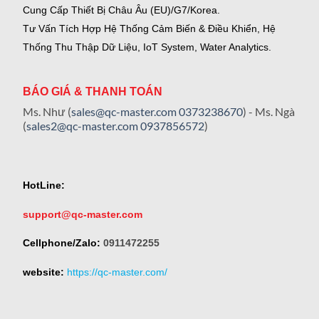
Cung Cấp Thiết Bị Châu Âu (EU)/G7/Korea.
Tư Vấn Tích Hợp Hệ Thống Cảm Biến & Điều Khiển, Hệ
Thống Thu Thập Dữ Liệu, IoT System, Water Analytics.
BÁO GIÁ & THANH TOÁN
Ms. Như (
sales@qc-master.com
0373238670
) - Ms. Ngà
(
sales2@qc-master.com
0937856572
)
HotLine:
support@qc-master.com
Cellphone/Zalo:
0911472255
website:
https://qc-master.com/