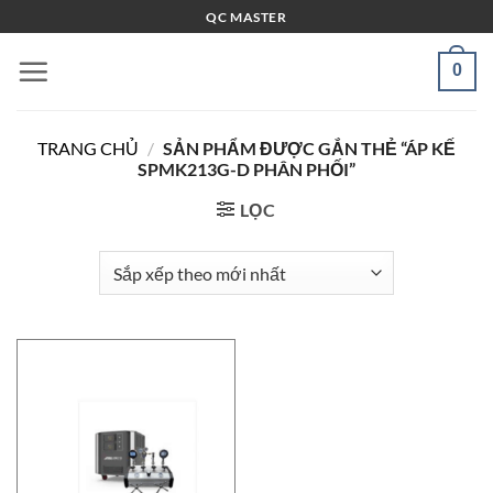
Bỏ
QC MASTER
qua
nội
0
dung
TRANG CHỦ
/
SẢN PHẨM ĐƯỢC GẮN THẺ “ÁP KẾ
SPMK213G-D PHÂN PHỐI”
LỌC