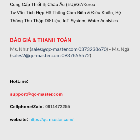
Cung Cấp Thiết Bị Châu Âu (EU)/G7/Korea.
Tư Vấn Tích Hợp Hệ Thống Cảm Biến & Điều Khiển, Hệ
Thống Thu Thập Dữ Liệu, IoT System, Water Analytics.
BÁO GIÁ & THANH TOÁN
Ms. Như (
sales@qc-master.com
0373238670
) - Ms. Ngà
(
sales2@qc-master.com
0937856572
)
HotLine:
support@qc-master.com
Cellphone/Zalo:
0911472255
website:
https://qc-master.com/