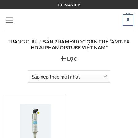
Bỏ
QC MASTER
qua
nội
0
dung
TRANG CHỦ
/
SẢN PHẨM ĐƯỢC GẮN THẺ “AMT-EX
HD ALPHAMOISTURE VIỆT NAM”
LỌC