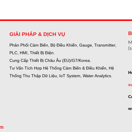
B
GIẢI PHÁP & DỊCH VỤ
M
Phân Phối Cảm Biến, Bộ Điều Khiển, Gauge,
Transmitter,
(
PLC, HMI, Thiết Bị Điện.
Cung Cấp Thiết Bị Châu Âu (EU)/G7/Korea.
Tư Vấn Tích Hợp Hệ Thống Cảm Biến & Điều Khiển, Hệ
H
Thống Thu Thập Dữ Liệu, IoT System, Water Analytics.
s
C
w
om