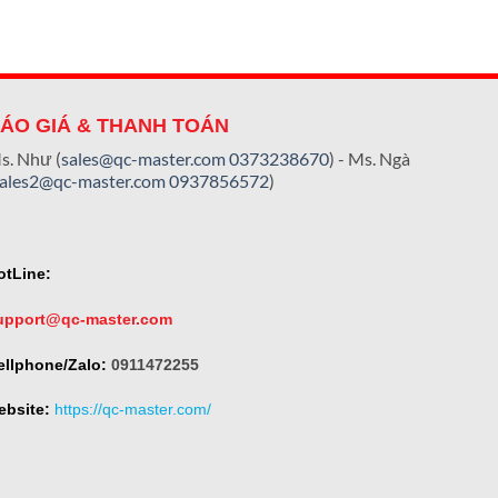
ÁO GIÁ & THANH TOÁN
s. Như (
sales@qc-master.com
0373238670
) - Ms. Ngà
sales2@qc-master.com
0937856572
)
otLine:
upport@qc-master.com
ellphone/Zalo:
0911472255
ebsite:
https://qc-master.com/