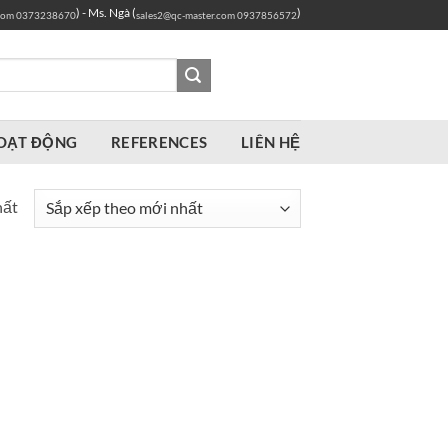
) - Ms. Ngà (
)
com
0373238670
sales2@qc-master.com
0937856572
OẠT ĐỘNG
REFERENCES
LIÊN HỆ
hất