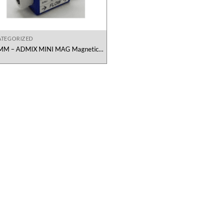
TEGORIZED
MM – ADMIX MINI MAG Magnetic
Flowmeter ManuFlo Viet Nam