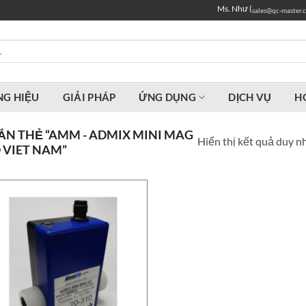
Ms. Như (
sales@qc-master.
G HIỆU
GIẢI PHÁP
ỨNG DỤNG
DỊCH VỤ
H
N THẺ “AMM - ADMIX MINI MAG
Hiển thị kết quả duy n
VIET NAM”