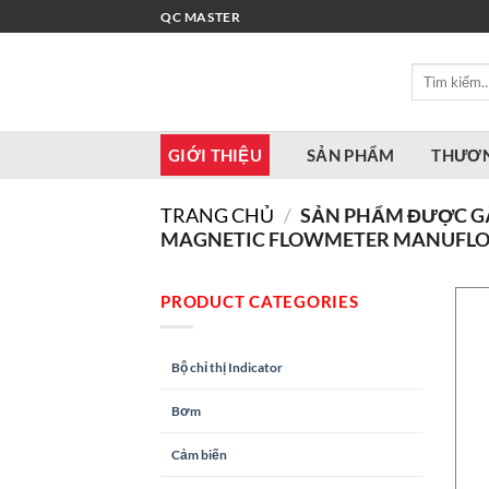
Bỏ
QC MASTER
qua
nội
Tìm
dung
kiếm:
GIỚI THIỆU
SẢN PHẨM
THƯƠN
TRANG CHỦ
/
SẢN PHẨM ĐƯỢC GẮ
MAGNETIC FLOWMETER MANUFLO 
PRODUCT CATEGORIES
Bộ chỉ thị Indicator
Bơm
Cảm biến