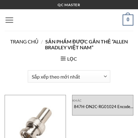
Bỏ
QC MASTER
qua
nội
0
dung
TRANG CHỦ
/
SẢN PHẨM ĐƯỢC GẮN THẺ “ALLEN
BRADLEY VIỆT NAM”
LỌC
KHÁC
847H-DN2C-RG01024 Encoder
Allen Bradley