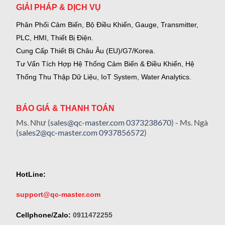
GIẢI PHÁP & DỊCH VỤ
Phân Phối Cảm Biến, Bộ Điều Khiển, Gauge,
Transmitter,
PLC, HMI, Thiết Bị Điện.
Cung Cấp Thiết Bị Châu Âu (EU)/G7/Korea.
Tư Vấn Tích Hợp Hệ Thống Cảm Biến & Điều Khiển, Hệ
Thống Thu Thập Dữ Liệu, IoT System, Water Analytics.
BÁO GIÁ & THANH TOÁN
Ms. Như (
sales@qc-master.com
0373238670
) - Ms. Ngà
(
sales2@qc-master.com
0937856572
)
HotLine:
support@qc-master.com
Cellphone/Zalo:
0911472255