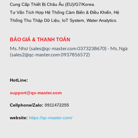
Cung Cấp Thiết Bị Châu Âu (EU)/G7/Korea.
Tư Vấn Tích Hợp Hệ Thống Cảm Biến & Điều Khiển, Hệ
Thống Thu Thập Dữ Liệu, IoT System, Water Analytics.
BÁO GIÁ & THANH TOÁN
Ms. Như (
sales@qc-master.com
0373238670
) - Ms. Ngà
(
sales2@qc-master.com
0937856572
)
HotLine:
support@qc-master.com
Cellphone/Zalo:
0911472255
website:
https://qc-master.com/