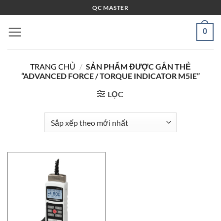
Bỏ
QC MASTER
qua
nội
0
dung
TRANG CHỦ
/
SẢN PHẨM ĐƯỢC GẮN THẺ
“ADVANCED FORCE / TORQUE INDICATOR M5IE”
LỌC