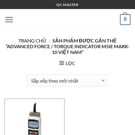
Bỏ
QC MASTER
qua
nội
0
dung
TRANG CHỦ
/
SẢN PHẨM ĐƯỢC GẮN THẺ
“ADVANCED FORCE / TORQUE INDICATOR M5IE MARK-
10 VIỆT NAM”
LỌC