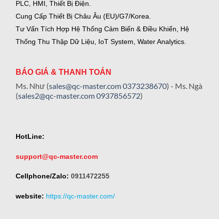
PLC, HMI, Thiết Bị Điện.
Cung Cấp Thiết Bị Châu Âu (EU)/G7/Korea.
Tư Vấn Tích Hợp Hệ Thống Cảm Biến & Điều Khiển, Hệ
Thống Thu Thập Dữ Liệu, IoT System, Water Analytics.
BÁO GIÁ & THANH TOÁN
Ms. Như (
sales@qc-master.com
0373238670
) - Ms. Ngà
(
sales2@qc-master.com
0937856572
)
HotLine:
support@qc-master.com
Cellphone/Zalo:
0911472255
website:
https://qc-master.com/