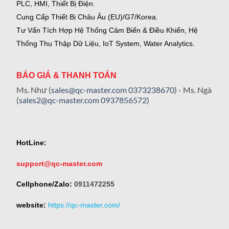
PLC, HMI, Thiết Bị Điện.
Cung Cấp Thiết Bị Châu Âu (EU)/G7/Korea.
Tư Vấn Tích Hợp Hệ Thống Cảm Biến & Điều Khiển, Hệ
Thống Thu Thập Dữ Liệu, IoT System, Water Analytics.
BÁO GIÁ & THANH TOÁN
Ms. Như (
sales@qc-master.com
0373238670
) - Ms. Ngà
(
sales2@qc-master.com
0937856572
)
HotLine:
support@qc-master.com
Cellphone/Zalo:
0911472255
website:
https://qc-master.com/