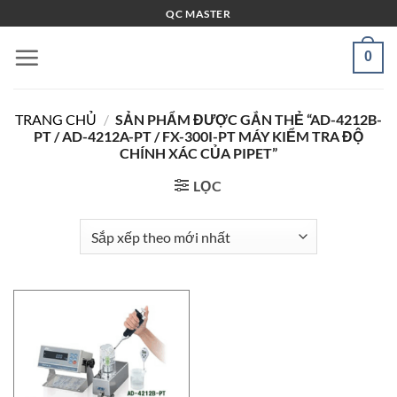
Bỏ
QC MASTER
qua
nội
0
dung
TRANG CHỦ
/
SẢN PHẨM ĐƯỢC GẮN THẺ “AD-4212B-
PT / AD-4212A-PT / FX-300I-PT MÁY KIỂM TRA ĐỘ
CHÍNH XÁC CỦA PIPET”
LỌC