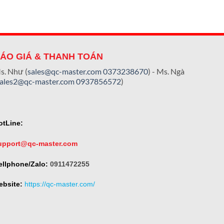
ÁO GIÁ & THANH TOÁN
s. Như (
sales@qc-master.com
0373238670
) - Ms. Ngà
sales2@qc-master.com
0937856572
)
otLine:
upport@qc-master.com
ellphone/Zalo:
0911472255
ebsite:
https://qc-master.com/