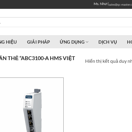
Ms. Như (
sales@qc-master.
G HIỆU
GIẢI PHÁP
ỨNG DỤNG
DỊCH VỤ
H
N THẺ “ABC3100-A HMS VIỆT
Hiển thị kết quả duy n