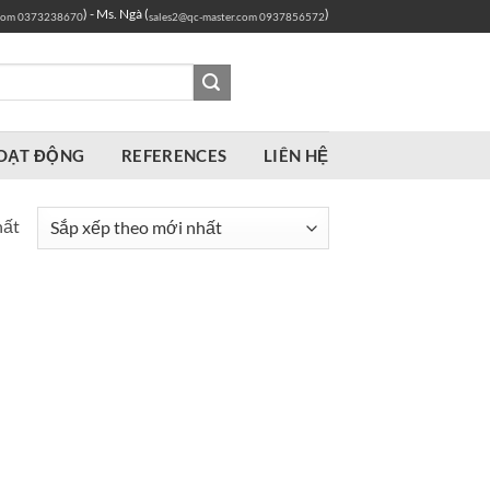
) - Ms. Ngà (
)
com
0373238670
sales2@qc-master.com
0937856572
OẠT ĐỘNG
REFERENCES
LIÊN HỆ
hất