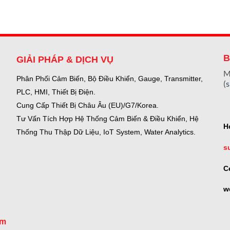
B
GIẢI PHÁP & DỊCH VỤ
M
Phân Phối Cảm Biến, Bộ Điều Khiển, Gauge,
Transmitter,
(
PLC, HMI, Thiết Bị Điện.
Cung Cấp Thiết Bị Châu Âu (EU)/G7/Korea.
Tư Vấn Tích Hợp Hệ Thống Cảm Biến & Điều Khiển, Hệ
H
Thống Thu Thập Dữ Liệu, IoT System, Water Analytics.
s
C
w
om