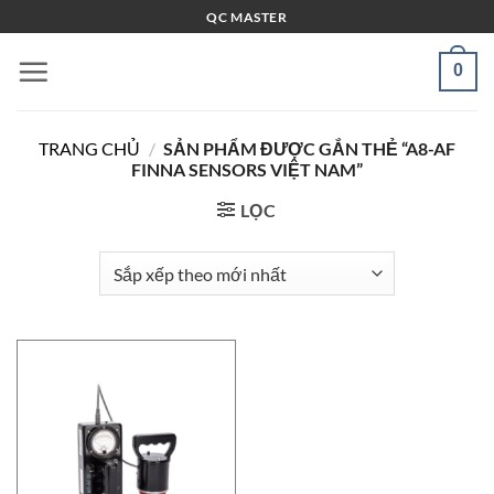
Bỏ
QC MASTER
qua
nội
0
dung
TRANG CHỦ
/
SẢN PHẨM ĐƯỢC GẮN THẺ “A8-AF
FINNA SENSORS VIỆT NAM”
LỌC