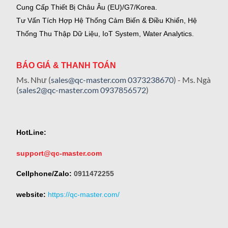
Cung Cấp Thiết Bị Châu Âu (EU)/G7/Korea.
Tư Vấn Tích Hợp Hệ Thống Cảm Biến & Điều Khiển, Hệ
Thống Thu Thập Dữ Liệu, IoT System, Water Analytics.
BÁO GIÁ & THANH TOÁN
Ms. Như (
sales@qc-master.com
0373238670
) - Ms. Ngà
(
sales2@qc-master.com
0937856572
)
HotLine:
support@qc-master.com
Cellphone/Zalo:
0911472255
website:
https://qc-master.com/