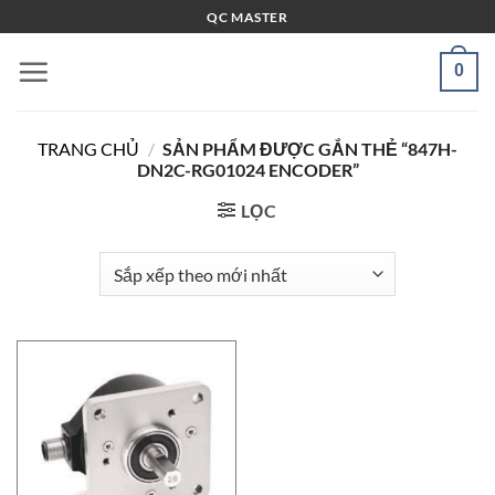
Bỏ
QC MASTER
qua
nội
0
dung
TRANG CHỦ
/
SẢN PHẨM ĐƯỢC GẮN THẺ “847H-
DN2C-RG01024 ENCODER”
LỌC