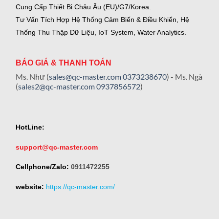
Cung Cấp Thiết Bị Châu Âu (EU)/G7/Korea.
Tư Vấn Tích Hợp Hệ Thống Cảm Biến & Điều Khiển, Hệ
Thống Thu Thập Dữ Liệu, IoT System, Water Analytics.
BÁO GIÁ & THANH TOÁN
Ms. Như (
sales@qc-master.com
0373238670
) - Ms. Ngà
(
sales2@qc-master.com
0937856572
)
HotLine:
support@qc-master.com
Cellphone/Zalo:
0911472255
website:
https://qc-master.com/