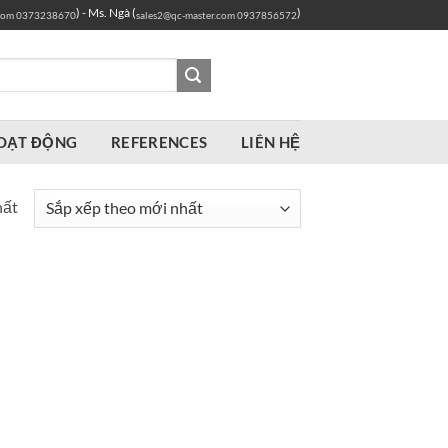
) - Ms. Ngà (
)
com
0373238670
sales2@qc-master.com
0937856572
OẠT ĐỘNG
REFERENCES
LIÊN HỆ
hất