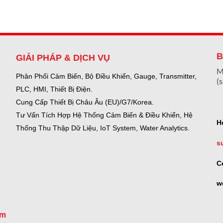
B
GIẢI PHÁP & DỊCH VỤ
M
Phân Phối Cảm Biến, Bộ Điều Khiển, Gauge,
Transmitter,
(
PLC, HMI, Thiết Bị Điện.
Cung Cấp Thiết Bị Châu Âu (EU)/G7/Korea.
Tư Vấn Tích Hợp Hệ Thống Cảm Biến & Điều Khiển, Hệ
H
Thống Thu Thập Dữ Liệu, IoT System, Water Analytics.
s
C
w
om