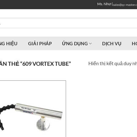
Ms. Như (
sales@qc-master.
G HIỆU
GIẢI PHÁP
ỨNG DỤNG
DỊCH VỤ
H
Hiển thị kết quả duy n
N THẺ “609 VORTEX TUBE”