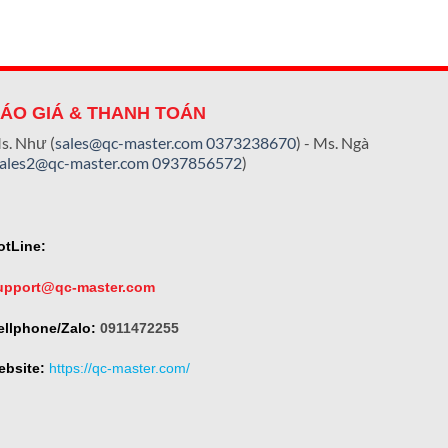
ÁO GIÁ & THANH TOÁN
s. Như (
sales@qc-master.com
0373238670
) - Ms. Ngà
sales2@qc-master.com
0937856572
)
otLine:
upport@qc-master.com
ellphone/Zalo:
0911472255
ebsite:
https://qc-master.com/