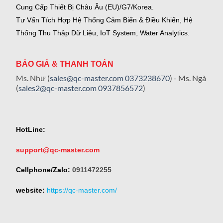
Cung Cấp Thiết Bị Châu Âu (EU)/G7/Korea.
Tư Vấn Tích Hợp Hệ Thống Cảm Biến & Điều Khiển, Hệ
Thống Thu Thập Dữ Liệu, IoT System, Water Analytics.
BÁO GIÁ & THANH TOÁN
Ms. Như (
sales@qc-master.com
0373238670
) - Ms. Ngà
(
sales2@qc-master.com
0937856572
)
HotLine:
support@qc-master.com
Cellphone/Zalo:
0911472255
website:
https://qc-master.com/