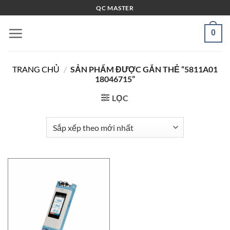
Bỏ
QC MASTER
qua
nội
0
dung
TRANG CHỦ
/
SẢN PHẨM ĐƯỢC GẮN THẺ “5811A01
18046715”
LỌC