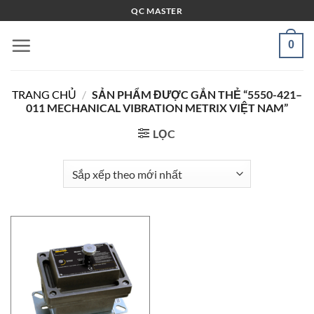
Bỏ
QC MASTER
qua
nội
0
dung
TRANG CHỦ
/
SẢN PHẨM ĐƯỢC GẮN THẺ “5550-421–
011 MECHANICAL VIBRATION METRIX VIỆT NAM”
LỌC