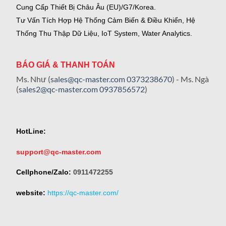
Cung Cấp Thiết Bị Châu Âu (EU)/G7/Korea.
Tư Vấn Tích Hợp Hệ Thống Cảm Biến & Điều Khiển, Hệ
Thống Thu Thập Dữ Liệu, IoT System, Water Analytics.
BÁO GIÁ & THANH TOÁN
Ms. Như (
sales@qc-master.com
0373238670
) - Ms. Ngà
(
sales2@qc-master.com
0937856572
)
HotLine:
support@qc-master.com
Cellphone/Zalo:
0911472255
website:
https://qc-master.com/