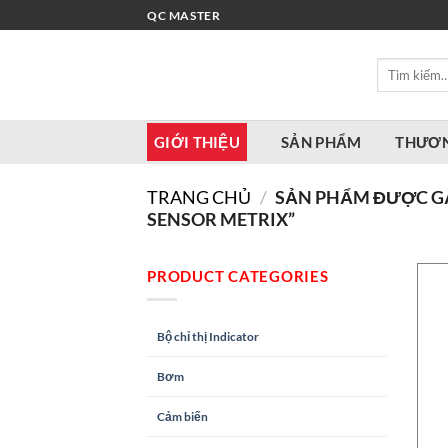
Bỏ
QC MASTER
qua
nội
Tìm
dung
kiếm:
GIỚI THIỆU
SẢN PHẨM
THƯƠN
TRANG CHỦ
/
SẢN PHẨM ĐƯỢC GẮN
SENSOR METRIX”
PRODUCT CATEGORIES
Bộ chỉ thị Indicator
Bơm
Cảm biến