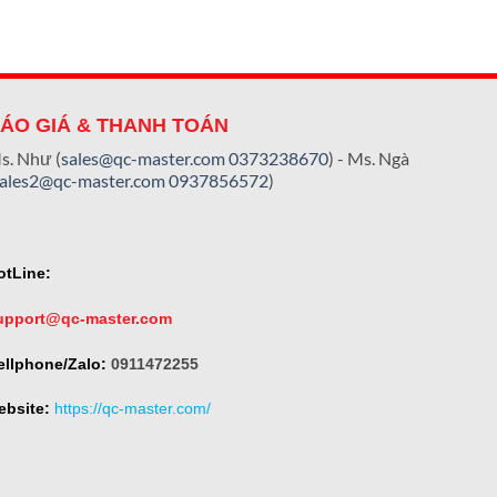
ÁO GIÁ & THANH TOÁN
s. Như (
sales@qc-master.com
0373238670
) - Ms. Ngà
sales2@qc-master.com
0937856572
)
otLine:
upport@qc-master.com
ellphone/Zalo:
0911472255
ebsite:
https://qc-master.com/