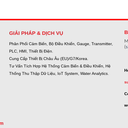
B
GIẢI PHÁP & DỊCH VỤ
M
Phân Phối Cảm Biến, Bộ Điều Khiển, Gauge,
Transmitter,
(
PLC, HMI, Thiết Bị Điện.
Cung Cấp Thiết Bị Châu Âu (EU)/G7/Korea.
Tư Vấn Tích Hợp Hệ Thống Cảm Biến & Điều Khiển, Hệ
H
Thống Thu Thập Dữ Liệu, IoT System, Water Analytics.
s
C
w
om