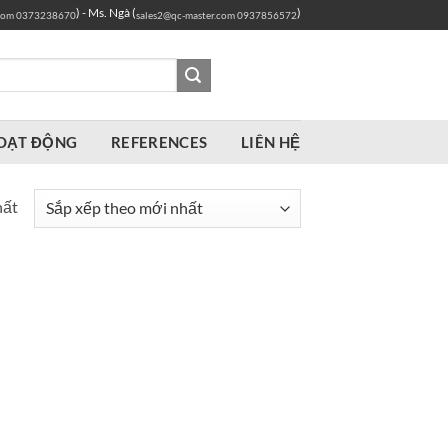
) - Ms. Ngà (
)
com
0373238670
sales2@qc-master.com
0937856572
OẠT ĐỘNG
REFERENCES
LIÊN HỆ
hất