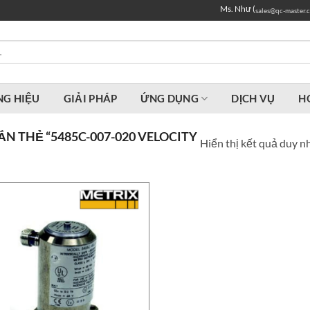
Ms. Như (
sales@qc-master.
G HIỆU
GIẢI PHÁP
ỨNG DỤNG
DỊCH VỤ
H
 THẺ “5485C-007-020 VELOCITY
Hiển thị kết quả duy n