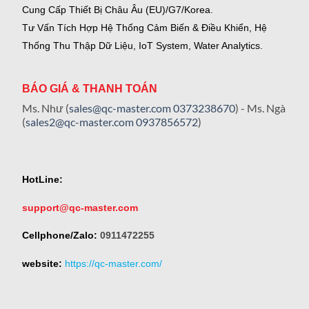
Cung Cấp Thiết Bị Châu Âu (EU)/G7/Korea.
Tư Vấn Tích Hợp Hệ Thống Cảm Biến & Điều Khiển, Hệ
Thống Thu Thập Dữ Liệu, IoT System, Water Analytics.
BÁO GIÁ & THANH TOÁN
Ms. Như (
sales@qc-master.com
0373238670
) - Ms. Ngà
(
sales2@qc-master.com
0937856572
)
HotLine:
support@qc-master.com
Cellphone/Zalo:
0911472255
website:
https://qc-master.com/