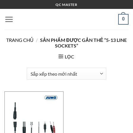
Bỏ
QC MASTER
qua
nội
0
dung
TRANG CHỦ
/
SẢN PHẨM ĐƯỢC GẮN THẺ “5-13 LINE
SOCKETS”
LỌC