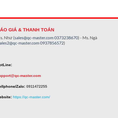
ÁO GIÁ & THANH TOÁN
s. Như (
sales@qc-master.com
0373238670
) - Ms. Ngà
sales2@qc-master.com
0937856572
)
otLine:
upport@qc-master.com
ellphone/Zalo:
0911472255
ebsite:
https://qc-master.com/