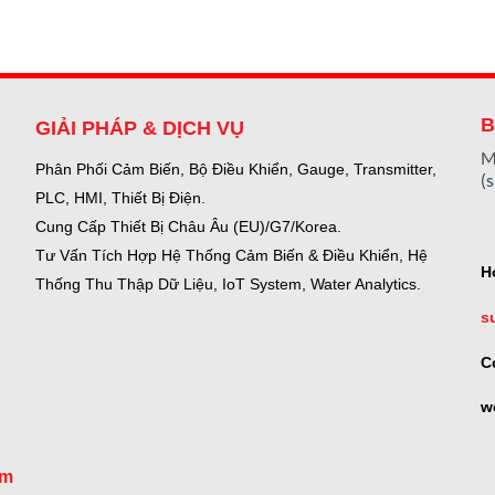
B
GIẢI PHÁP & DỊCH VỤ
M
Phân Phối Cảm Biến, Bộ Điều Khiển, Gauge,
Transmitter,
(
PLC, HMI, Thiết Bị Điện.
Cung Cấp Thiết Bị Châu Âu (EU)/G7/Korea.
Tư Vấn Tích Hợp Hệ Thống Cảm Biến & Điều Khiển, Hệ
H
Thống Thu Thập Dữ Liệu, IoT System, Water Analytics.
s
C
w
om