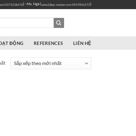
) - Ms. Ngà (
)
com
0373238670
sales2@qc-master.com
0937856572
OẠT ĐỘNG
REFERENCES
LIÊN HỆ
hất