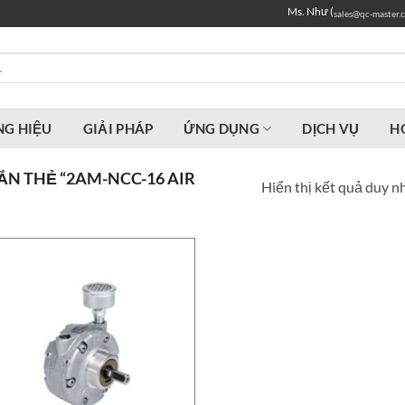
Ms. Như (
sales@qc-master.
G HIỆU
GIẢI PHÁP
ỨNG DỤNG
DỊCH VỤ
H
N THẺ “2AM-NCC-16 AIR
Hiển thị kết quả duy n