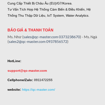
Cung Cấp Thiết Bị Châu Âu (EU)/G7/Korea.
Tư Vấn Tích Hợp Hệ Thống Cảm Biến & Điều Khiển, Hệ
Thống Thu Thập Dữ Liệu, IoT System, Water Analytics.
BÁO GIÁ & THANH TOÁN
Ms. Như (
sales@qc-master.com
0373238670
) - Ms. Ngà
(
sales2@qc-master.com
0937856572
)
HotLine:
support@qc-master.com
Cellphone/Zalo:
0911472255
website:
https://qc-master.com/