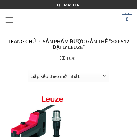
Bỏ
QC MASTER
qua
nội
0
dung
TRANG CHỦ
/
SẢN PHẨM ĐƯỢC GẮN THẺ “200-S12
ĐẠI LÝ LEUZE”
LỌC