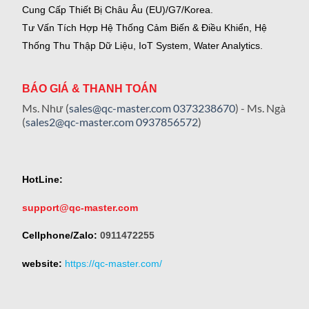
Cung Cấp Thiết Bị Châu Âu (EU)/G7/Korea.
Tư Vấn Tích Hợp Hệ Thống Cảm Biến & Điều Khiển, Hệ
Thống Thu Thập Dữ Liệu, IoT System, Water Analytics.
BÁO GIÁ & THANH TOÁN
Ms. Như (
sales@qc-master.com
0373238670
) - Ms. Ngà
(
sales2@qc-master.com
0937856572
)
HotLine:
support@qc-master.com
Cellphone/Zalo:
0911472255
website:
https://qc-master.com/