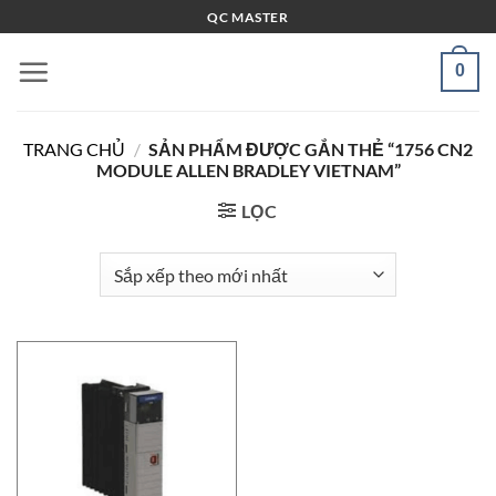
Bỏ
QC MASTER
qua
nội
0
dung
TRANG CHỦ
/
SẢN PHẨM ĐƯỢC GẮN THẺ “1756 CN2
MODULE ALLEN BRADLEY VIETNAM”
LỌC