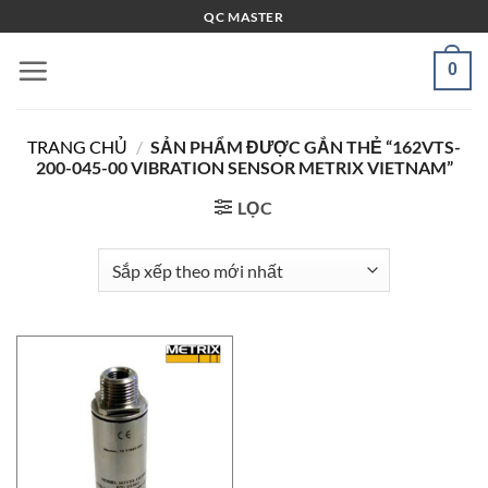
Bỏ
QC MASTER
qua
nội
0
dung
TRANG CHỦ
/
SẢN PHẨM ĐƯỢC GẮN THẺ “162VTS-
200-045-00 VIBRATION SENSOR METRIX VIETNAM”
LỌC