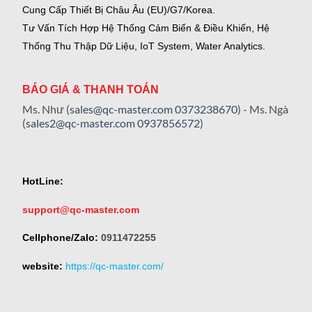
Cung Cấp Thiết Bị Châu Âu (EU)/G7/Korea.
Tư Vấn Tích Hợp Hệ Thống Cảm Biến & Điều Khiển, Hệ
Thống Thu Thập Dữ Liệu, IoT System, Water Analytics.
BÁO GIÁ & THANH TOÁN
Ms. Như (
sales@qc-master.com
0373238670
) - Ms. Ngà
(
sales2@qc-master.com
0937856572
)
HotLine:
support@qc-master.com
Cellphone/Zalo:
0911472255
website:
https://qc-master.com/