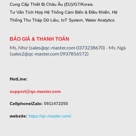
Cung Cấp Thiết Bị Châu Âu (EU)/G7/Korea.
Tư Vấn Tích Hợp Hệ Thống Cảm Biến & Điều Khiển, Hệ
Thống Thu Thập Dữ Liệu, IoT System, Water Analytics.
BÁO GIÁ & THANH TOÁN
Ms. Như (
sales@qc-master.com
0373238670
) - Ms. Ngà
(
sales2@qc-master.com
0937856572
)
HotLine:
support@qc-master.com
Cellphone/Zalo:
0911472255
website:
https://qc-master.com/