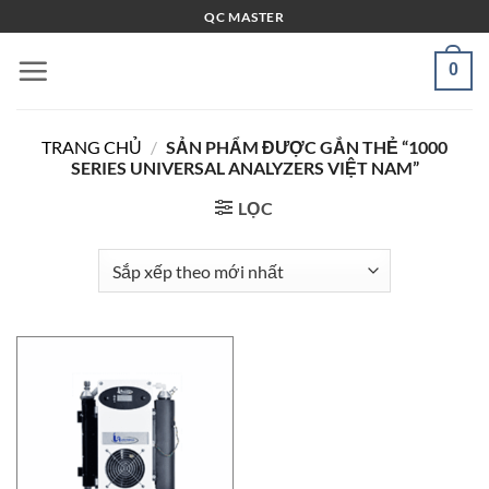
Bỏ
QC MASTER
qua
nội
0
dung
TRANG CHỦ
/
SẢN PHẨM ĐƯỢC GẮN THẺ “1000
SERIES UNIVERSAL ANALYZERS VIỆT NAM”
LỌC