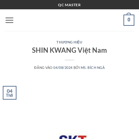
Bỏ
QC MASTER
qua
nội
0
dung
THƯƠNG HIỆU
SHIN KWANG Việt Nam
ĐĂNG VÀO
04/08/2024
BỞI
MS. BÍCH NGÀ
04
Th8