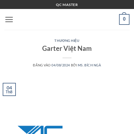
Bỏ
QC MASTER
qua
nội
0
dung
THƯƠNG HIỆU
Garter Việt Nam
ĐĂNG VÀO
04/08/2024
BỞI
MS. BÍCH NGÀ
04
Th8