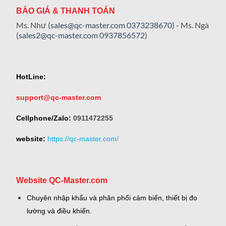
BÁO GIÁ & THANH TOÁN
Ms. Như (
sales@qc-master.com
0373238670
) - Ms. Ngà
(
sales2@qc-master.com
0937856572
)
HotLine:
support@qc-master.com
Cellphone/Zalo:
0911472255
website:
https://qc-master.com/
Website QC-Master.com
Chuyên nhập khẩu và phân phối cảm biến, thiết bị đo
lường và điều khiển.