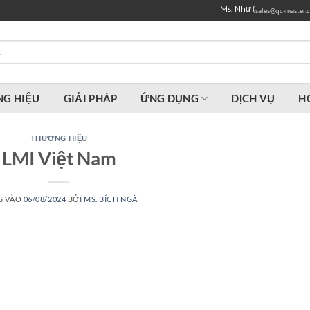
Ms. Như (
sales@qc-master.
G HIỆU
GIẢI PHÁP
ỨNG DỤNG
DỊCH VỤ
H
THƯƠNG HIỆU
LMI Việt Nam
G VÀO
06/08/2024
BỞI
MS. BÍCH NGÀ