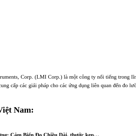
uments, Corp. (LMI Corp.) là một công ty nổi tiếng trong lĩ
 cung cấp các giải pháp cho các ứng dụng liên quan đến đo lư
Việt Nam:
ường: Cảm Biến Đo Chiều Dài, thước kẹp…