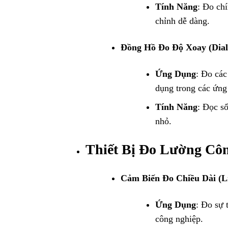
Tính Năng
: Đo chí
chỉnh dễ dàng.
Đồng Hồ Đo Độ Xoay (Dial 
Ứng Dụng
: Đo các
dụng trong các ứng 
Tính Năng
: Đọc s
nhỏ.
Thiết Bị Đo Lường Cô
Cảm Biến Đo Chiều Dài (Li
Ứng Dụng
: Đo sự 
công nghiệp.