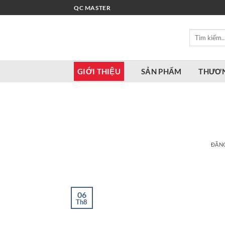
Bỏ
QC MASTER
qua
nội
Tìm
dung
kiếm:
GIỚI THIỆU
SẢN PHẨM
THƯƠN
ĐĂN
06
Th8