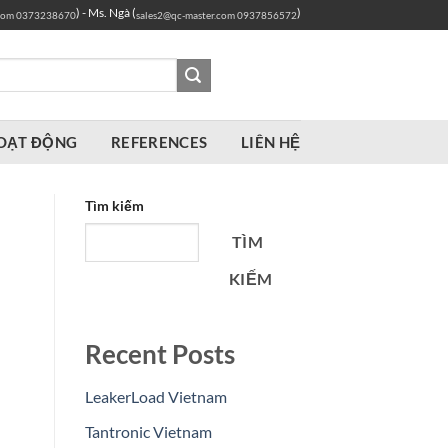
) - Ms. Ngà (
)
com
0373238670
sales2@qc-master.com
0937856572
OẠT ĐỘNG
REFERENCES
LIÊN HỆ
Tìm kiếm
TÌM
KIẾM
Recent Posts
LeakerLoad Vietnam
Tantronic Vietnam