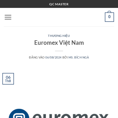
Bỏ
QC MASTER
qua
nội
0
dung
THƯƠNG HIỆU
Euromex Việt Nam
ĐĂNG VÀO
06/08/2024
BỞI
MS. BÍCH NGÀ
06
Th8