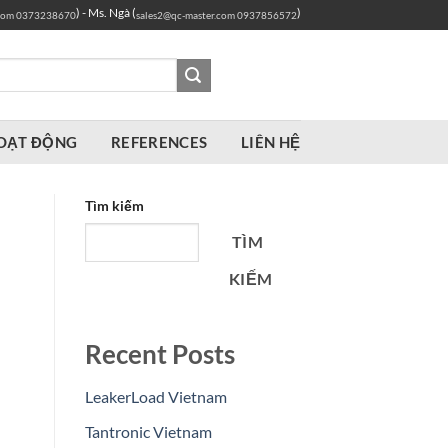
) - Ms. Ngà (
)
com
0373238670
sales2@qc-master.com
0937856572
OẠT ĐỘNG
REFERENCES
LIÊN HỆ
Tìm kiếm
TÌM
KIẾM
Recent Posts
LeakerLoad Vietnam
Tantronic Vietnam