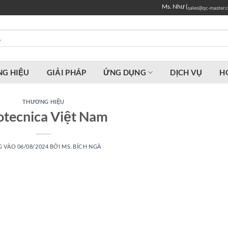
Ms. Như (
sales@qc-master.
G HIỆU
GIẢI PHÁP
ỨNG DỤNG
DỊCH VỤ
H
THƯƠNG HIỆU
otecnica Việt Nam
G VÀO
06/08/2024
BỞI
MS. BÍCH NGÀ