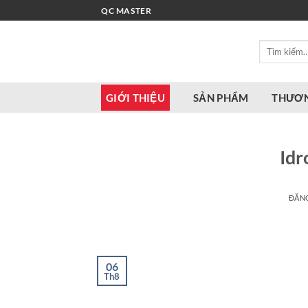
Bỏ
QC MASTER
qua
nội
Tìm
dung
kiếm:
GIỚI THIỆU
SẢN PHẨM
THƯƠN
Idr
ĐĂN
06
Th8