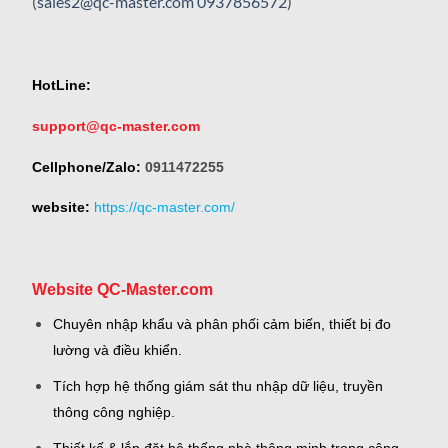
(
sales2@qc-master.com
0937856572
)
HotLine:
support@qc-master.com
Cellphone/Zalo:
0911472255
website:
https://qc-master.com/
Website QC-Master.com
Chuyên nhập khẩu và phân phối cảm biến, thiết bị đo
lường và điều khiển.
Tích hợp hệ thống giám sát thu nhập dữ liệu, truyền
thông công nghiệp.
Thiết kế & lắp đặt hệ thống nhà thông minh trong công