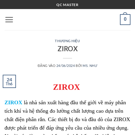
Bỏ
QC MASTER
qua
nội
0
dung
THƯƠNG HIỆU
ZIROX
ĐĂNG VÀO
24/06/2024
BỞI
MS. NHƯ
24
Th6
ZIROX
ZIROX
là nhà sản xuất hàng đầu thế giới về máy phân
tích khí và hệ thống đo lường chất lượng cao dựa trên
chất điện phân rắn. Các thiết bị đo và đầu dò của ZIROX
được phát triển để đáp ứng yêu cầu của nhiều ứng dụng.