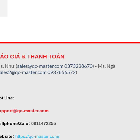
ÁO GIÁ & THANH TOÁN
s. Như (
sales@qc-master.com
0373238670
) - Ms. Ngà
sales2@qc-master.com
0937856572
)
otLine:
upport@qc-master.com
ellphone/Zalo:
0911472255
ebsite:
https://qc-master.com/