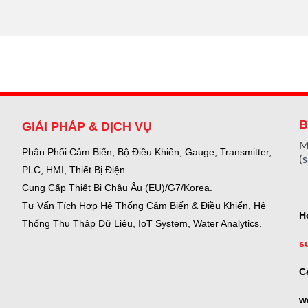
B
GIẢI PHÁP & DỊCH VỤ
M
Phân Phối Cảm Biến, Bộ Điều Khiển, Gauge,
Transmitter,
(
PLC, HMI, Thiết Bị Điện.
Cung Cấp Thiết Bị Châu Âu (EU)/G7/Korea.
Tư Vấn Tích Hợp Hệ Thống Cảm Biến & Điều Khiển, Hệ
H
Thống Thu Thập Dữ Liệu, IoT System, Water Analytics.
s
C
w