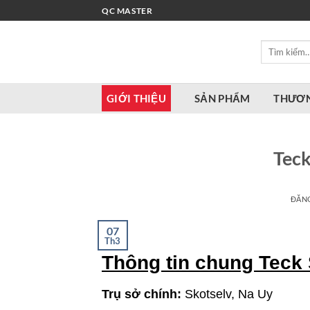
Bỏ
QC MASTER
qua
nội
Tìm
dung
kiếm:
GIỚI THIỆU
SẢN PHẨM
THƯƠN
Teck
ĐĂN
07
Th3
Thông tin chung Teck
Trụ sở chính:
Skotselv, Na Uy