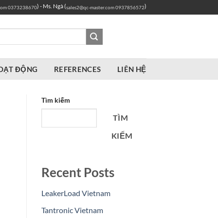
) - Ms. Ngà (
)
com
0373238670
sales2@qc-master.com
0937856572
OẠT ĐỘNG
REFERENCES
LIÊN HỆ
Tìm kiếm
TÌM
KIẾM
Recent Posts
LeakerLoad Vietnam
Tantronic Vietnam