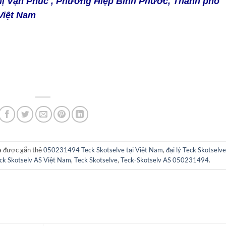
Thị Vạn Phúc , Phường Hiệp Bình Phước, Thành phố
Việt Nam
 được gắn thẻ
050231494 Teck Skotselve tại Việt Nam
,
đại lý Teck Skotselv
ck Skotselv AS Việt Nam
,
Teck Skotselve
,
Teck-Skotselv AS 050231494
.