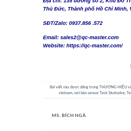
Địa chỉ: 135 đường số 2, Khu Đô 
Thủ Đức, Thành phố Hồ Chí Minh, 
SĐT/Zalo: 0937.856 .572
Email: sales2@qc-master.com
Website:
https://qc-master.com/
Bài viết này được đăng trong
THƯƠNG HIỆU
và
vietnam
,
nơi bán sensor Teck Skotselve
,
Te
MS. BÍCH NGÀ