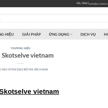
Ms. Như (
sales@qc-master.
G HIỆU
GIẢI PHÁP
ỨNG DỤNG
DỊCH VỤ
H
THƯƠNG HIỆU
 Skotselve vietnam
G VÀO
07/03/2025
BỞI
MS. BÍCH NGÀ
 Skotselve vietnam