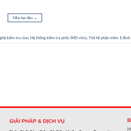
Tiếp tục đọc
→
ghệ kiểm tra chai
,
Hệ thống kiểm tra phôi
,
IMD vista
,
Thế hệ phần mềm
1
Bình 
B
GIẢI PHÁP & DỊCH VỤ
M