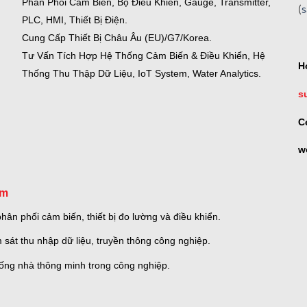
Phân Phối Cảm Biến, Bộ Điều Khiển, Gauge,
Transmitter,
(
PLC, HMI, Thiết Bị Điện.
Cung Cấp Thiết Bị Châu Âu (EU)/G7/Korea.
Tư Vấn Tích Hợp Hệ Thống Cảm Biến & Điều Khiển, Hệ
H
Thống Thu Thập Dữ Liệu, IoT System, Water Analytics.
s
C
w
om
ân phối cảm biến, thiết bị đo lường và điều khiển.
 sát thu nhập dữ liệu, truyền thông công nghiệp.
thống nhà thông minh trong công nghiệp.