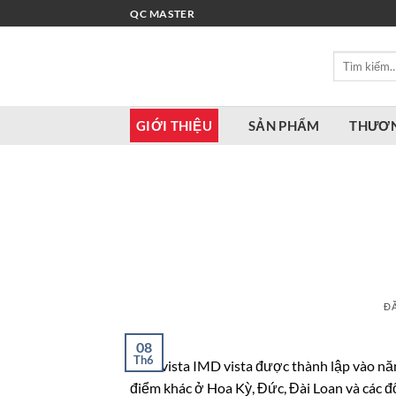
Bỏ
QC MASTER
qua
nội
Tìm
dung
kiếm:
GIỚI THIỆU
SẢN PHẨM
THƯƠN
Đ
08
Th6
IMD vista IMD vista được thành lập vào năm 
điểm khác ở Hoa Kỳ, Đức, Đài Loan và các đố