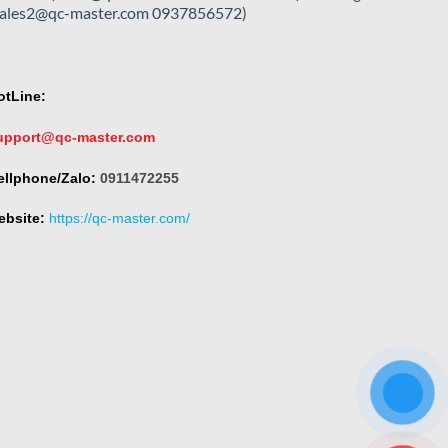
sales2@qc-master.com
0937856572
)
otLine:
upport@qc-master.com
ellphone/Zalo:
0911472255
ebsite:
https://qc-master.com/