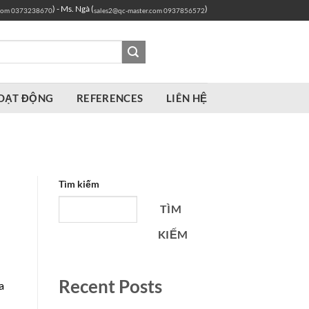
) - Ms. Ngà (
)
com
0373238670
sales2@qc-master.com
0937856572
OẠT ĐỘNG
REFERENCES
LIÊN HỆ
Tìm kiếm
TÌM
KIẾM
Recent Posts
a