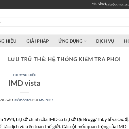
Ms. Như (
sales@qc-master.
G HIỆU
GIẢI PHÁP
ỨNG DỤNG
DỊCH VỤ
H
LƯU TRỮ THẺ:
HỆ THỐNG KIỂM TRA PHÔI
THƯƠNG HIỆU
IMD vista
ĂNG VÀO
08/06/2024
BỞI
MS. NHƯ
1994, trụ sở chính của IMD có trụ sở tại Brügg/Thụy Sĩ và các đị
i tác dịch vụ trên toàn thế giới. Các cột mốc quan trọng của IMD