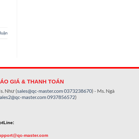
 luận
ÁO GIÁ & THANH TOÁN
s. Như (
sales@qc-master.com
0373238670
) - Ms. Ngà
sales2@qc-master.com
0937856572
)
otLine:
upport@qc-master.com