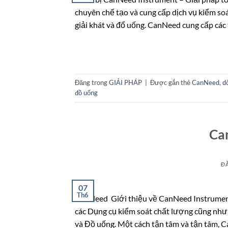
chuyên chế tạo và cung cấp dịch vụ kiểm so
giải khát và đổ uống. CanNeed cung cấp các t
Đăng trong
GIẢI PHÁP
|
Được gắn thẻ
CanNeed
,
d
đồ uống
Ca
Đ
07
Th6
CanNeed Giới thiệu về CanNeed Instrument
các Dụng cụ kiểm soát chất lượng cũng như 
và Đồ uống. Một cách tận tâm và tận tâm, 