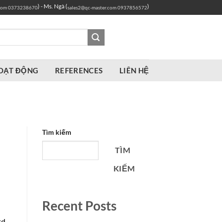
) - Ms. Ngà (
)
com
0373238670
sales2@qc-master.com
0937856572
OẠT ĐỘNG
REFERENCES
LIÊN HỆ
Tìm kiếm
TÌM
KIẾM
Recent Posts
d.