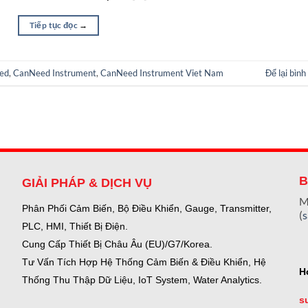
Tiếp tục đọc
→
ed
,
CanNeed Instrument
,
CanNeed Instrument Viet Nam
Để lại bình
B
GIẢI PHÁP & DỊCH VỤ
M
Phân Phối Cảm Biến, Bộ Điều Khiển, Gauge,
Transmitter,
(
PLC, HMI, Thiết Bị Điện.
Cung Cấp Thiết Bị Châu Âu (EU)/G7/Korea.
Tư Vấn Tích Hợp Hệ Thống Cảm Biến & Điều Khiển, Hệ
H
Thống Thu Thập Dữ Liệu, IoT System, Water Analytics.
s