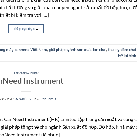
át chất lượng và giải pháp chuyên ngành sản xuất đồ hộp, lon, nư
hiết bị kiểm tra với […]
Tiếp tục đọc
→
òng máy canneed Việt Nam
,
giải pháp ngành sản xuất lon chai
,
thử nghiệm chai 
Để lại bình
THƯƠNG HIỆU
nNeed Instrument
ĂNG VÀO
07/06/2024
BỞI
MS. NHƯ
 CanNeed Instrument (HK) Limited tập trung sản xuất và cung 
giải pháp tổng thể cho ngành Sản xuất đồ hộp, Đồ hộp, Nhà máy 
CanNeed Instrument đã phục […]