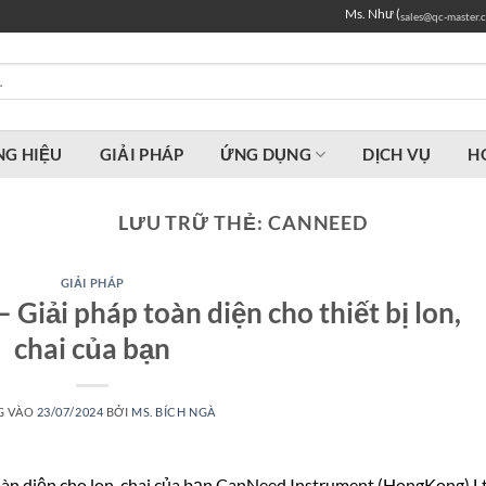
Ms. Như (
sales@qc-master.
G HIỆU
GIẢI PHÁP
ỨNG DỤNG
DỊCH VỤ
H
LƯU TRỮ THẺ:
CANNEED
GIẢI PHÁP
Giải pháp toàn diện cho thiết bị lon,
chai của bạn
G VÀO
23/07/2024
BỞI
MS. BÍCH NGÀ
oàn diện cho lon, chai của bạn CanNeed Instrument (HongKong) Lt