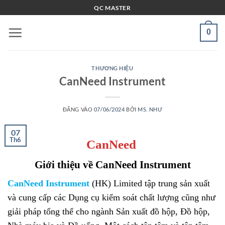
Bỏ
QC MASTER
qua
nội
0
dung
THƯƠNG HIỆU
CanNeed Instrument
ĐĂNG VÀO
07/06/2024
BỞI
MS. NHƯ
07
Th6
CanNeed
Giới thiệu về CanNeed Instrument
CanNeed Instrument
(HK) Limited tập trung sản xuất
và cung cấp các Dụng cụ kiểm soát chất lượng cũng như
giải pháp tổng thể cho ngành Sản xuất đồ hộp, Đồ hộp,