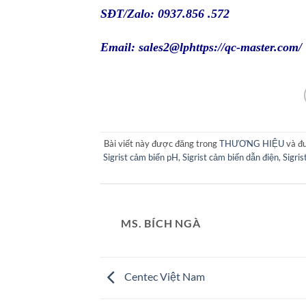
SĐT/Zalo: 0937.856 .572
Email: sales2@lp
https://qc-master.com/
Bài viết này được đăng trong
THƯƠNG HIỆU
và đ
Sigrist cảm biến pH
,
Sigrist cảm biến dẫn điện
,
Sigri
MS. BÍCH NGÀ
Centec Việt Nam