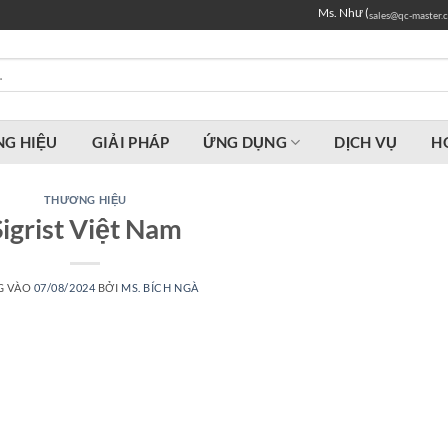
Ms. Như (
sales@qc-master.
G HIỆU
GIẢI PHÁP
ỨNG DỤNG
DỊCH VỤ
H
THƯƠNG HIỆU
Sigrist Việt Nam
G VÀO
07/08/2024
BỞI
MS. BÍCH NGÀ