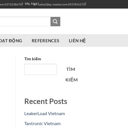
) - Ms. Ngà (
)
com
0373238670
sales2@qc-master.com
0937856572
OẠT ĐỘNG
REFERENCES
LIÊN HỆ
Tìm kiếm
TÌM
KIẾM
Recent Posts
LeakerLoad Vietnam
Tantronic Vietnam