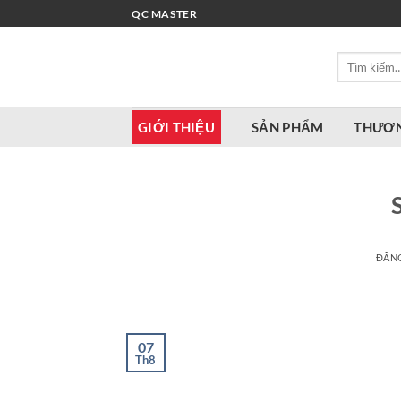
Bỏ
QC MASTER
qua
nội
Tìm
dung
kiếm:
GIỚI THIỆU
SẢN PHẨM
THƯƠN
ĐĂN
07
Th8