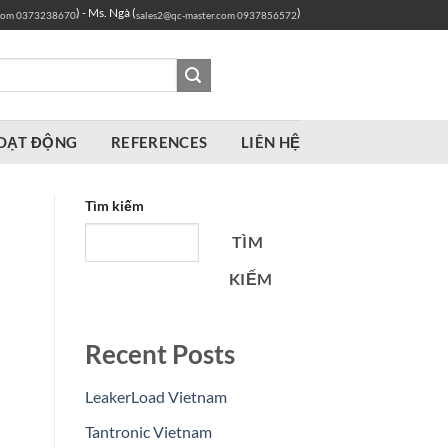
) - Ms. Ngà (
)
com
0373238670
sales2@qc-master.com
0937856572
OẠT ĐỘNG
REFERENCES
LIÊN HỆ
Tìm kiếm
TÌM
KIẾM
Recent Posts
LeakerLoad Vietnam
Tantronic Vietnam