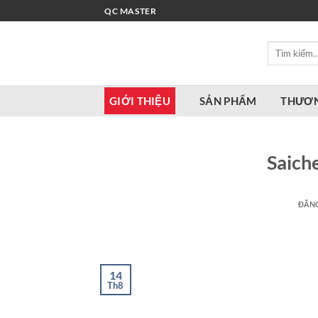
Bỏ
QC MASTER
qua
nội
Tìm
dung
kiếm:
GIỚI THIỆU
SẢN PHẨM
THƯƠN
Saich
ĐĂN
14
Th8