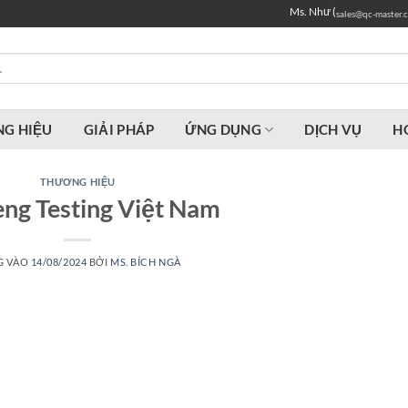
Ms. Như (
sales@qc-master.
G HIỆU
GIẢI PHÁP
ỨNG DỤNG
DỊCH VỤ
H
THƯƠNG HIỆU
eng Testing Việt Nam
G VÀO
14/08/2024
BỞI
MS. BÍCH NGÀ