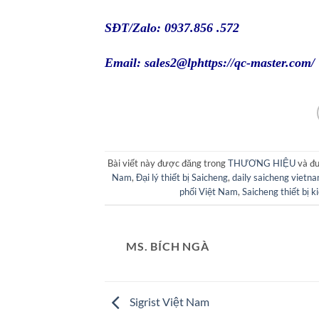
SĐT/Zalo: 0937.856 .572
Email: sales2@lp
https://qc-master.com/
Bài viết này được đăng trong
THƯƠNG HIỆU
và đ
Nam
,
Đại lý thiết bị Saicheng
,
daily saicheng vietn
phối Việt Nam
,
Saicheng thiết bị k
MS. BÍCH NGÀ
Sigrist Việt Nam