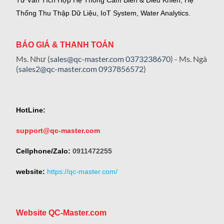
Tư Vấn Tích Hợp Hệ Thống Cảm Biến & Điều Khiển, Hệ
Thống Thu Thập Dữ Liệu, IoT System, Water Analytics.
BÁO GIÁ & THANH TOÁN
Ms. Như (
sales@qc-master.com
0373238670
) - Ms. Ngà
(
sales2@qc-master.com
0937856572
)
HotLine:
support@qc-master.com
Cellphone/Zalo:
0911472255
website:
https://qc-master.com/
Website QC-Master.com