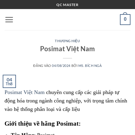
Bỏ
QC MASTER
qua
nội
0
dung
THƯƠNG HIỆU
Posimat Việt Nam
ĐĂNG VÀO
04/08/2024
BỞI
MS. BÍCH NGÀ
04
Th8
Posimat Việt Nam
chuyên cung cấp các giải pháp tự
động hóa trong ngành công nghiệp, với trọng tâm chính
vào hệ thống phân loại và cấp liệu
Giới thiệu về hãng Posimat:
Tên Hãng
: Posimat