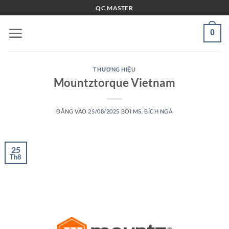
Bỏ
QC MASTER
qua
nội
0
dung
THƯƠNG HIỆU
Mountztorque Vietnam
ĐĂNG VÀO
25/08/2025
BỞI
MS. BÍCH NGÀ
25
Th8