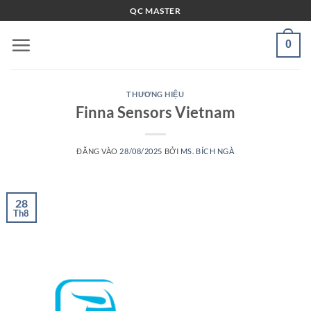
Bỏ
QC MASTER
qua
nội
0
dung
THƯƠNG HIỆU
Finna Sensors Vietnam
ĐĂNG VÀO
28/08/2025
BỞI
MS. BÍCH NGÀ
28
Th8