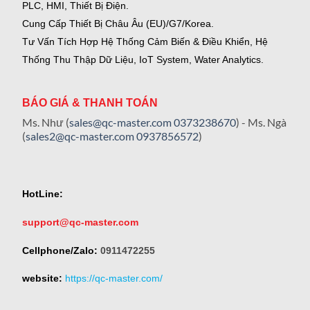
PLC, HMI, Thiết Bị Điện.
Cung Cấp Thiết Bị Châu Âu (EU)/G7/Korea.
Tư Vấn Tích Hợp Hệ Thống Cảm Biến & Điều Khiển, Hệ
Thống Thu Thập Dữ Liệu, IoT System, Water Analytics.
BÁO GIÁ & THANH TOÁN
Ms. Như (
sales@qc-master.com
0373238670
) - Ms. Ngà
(
sales2@qc-master.com
0937856572
)
HotLine:
support@qc-master.com
Cellphone/Zalo:
0911472255
website:
https://qc-master.com/