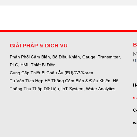
B
GIẢI PHÁP & DỊCH VỤ
M
Phân Phối Cảm Biến, Bộ Điều Khiển, Gauge,
Transmitter,
(
PLC, HMI, Thiết Bị Điện.
Cung Cấp Thiết Bị Châu Âu (EU)/G7/Korea.
Tư Vấn Tích Hợp Hệ Thống Cảm Biến & Điều Khiển, Hệ
H
Thống Thu Thập Dữ Liệu, IoT System, Water Analytics.
s
C
w