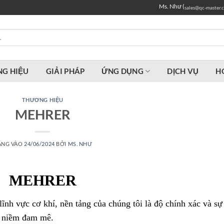
Ms. Như (
sales@qc-master.
G HIỆU
GIẢI PHÁP
ỨNG DỤNG
DỊCH VỤ
H
THƯƠNG HIỆU
MEHRER
ĂNG VÀO
24/06/2024
BỞI
MS. NHƯ
MEHRER
lĩnh vực cơ khí, nền tảng của chúng tôi là độ chính xác và sự
à niềm đam mê.