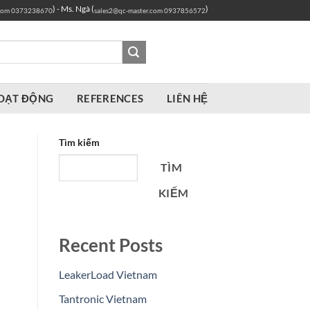
) - Ms. Ngà (
)
com
0373238670
sales2@qc-master.com
0937856572
OẠT ĐỘNG
REFERENCES
LIÊN HỆ
Tìm kiếm
TÌM
KIẾM
Recent Posts
LeakerLoad Vietnam
Tantronic Vietnam