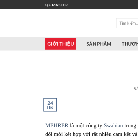
Bỏ
QC MASTER
qua
nội
Tìm
dung
kiếm:
GIỚI THIỆU
SẢN PHẨM
THƯƠN
Đ
24
Th6
MEHRER
là một công ty
Swabian
trong 
đổi mới kết hợp với rất nhiều cam kết v