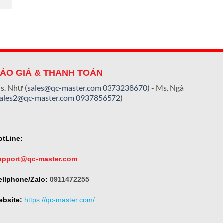
ÁO GIÁ & THANH TOÁN
s. Như (
sales@qc-master.com
0373238670
) - Ms. Ngà
sales2@qc-master.com
0937856572
)
otLine:
upport@qc-master.com
ellphone/Zalo:
0911472255
ebsite:
https://qc-master.com/