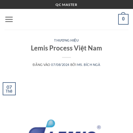
Bỏ
QC MASTER
qua
nội
0
dung
THƯƠNG HIỆU
Lemis Process Việt Nam
ĐĂNG VÀO
07/08/2024
BỞI
MS. BÍCH NGÀ
07
Th8