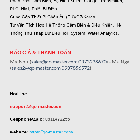
Phân Phối Cảm Biến, Bộ Điều Khiển, Gauge,
Transmitter,
PLC, HMI, Thiết Bị Điện.
Cung Cấp Thiết Bị Châu Âu (EU)/G7/Korea.
Tư Vấn Tích Hợp Hệ Thống Cảm Biến & Điều Khiển, Hệ
Thống Thu Thập Dữ Liệu, IoT System, Water Analytics.
BÁO GIÁ & THANH TOÁN
Ms. Như (
sales@qc-master.com
0373238670
) - Ms. Ngà
(
sales2@qc-master.com
0937856572
)
HotLine:
support@qc-master.com
Cellphone/Zalo:
0911472255
website:
https://qc-master.com/