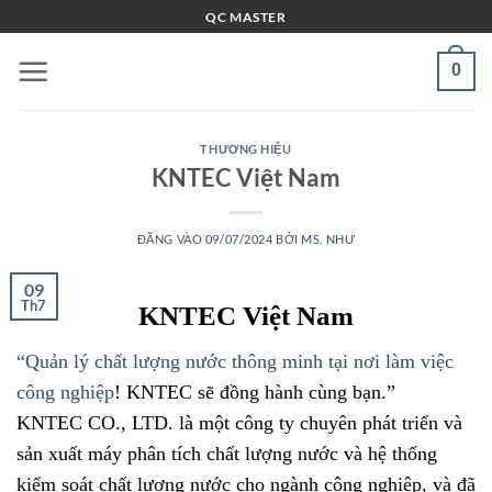
Bỏ
QC MASTER
qua
nội
0
dung
THƯƠNG HIỆU
KNTEC Việt Nam
ĐĂNG VÀO
09/07/2024
BỞI
MS. NHƯ
09
Th7
KNTEC Việt Nam
“Quản lý chất lượng nước thông minh tại nơi làm việc
công nghiệp
! KNTEC sẽ đồng hành cùng bạn.”
KNTEC CO., LTD. là một công ty chuyên phát triển và
sản xuất máy phân tích chất lượng nước và
hệ thống
kiểm soát chất lượng nước cho ngành công nghiệp, và đã