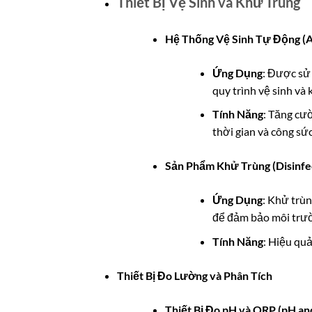
Thiết Bị Vệ Sinh và Khử Trùng
Hệ Thống Vệ Sinh Tự Động (
Ứng Dụng
: Được sử
quy trình vệ sinh và 
Tính Năng
: Tăng cư
thời gian và công sức
Sản Phẩm Khử Trùng (Disinfec
Ứng Dụng
: Khử trùn
để đảm bảo môi trườ
Tính Năng
: Hiệu quả
Thiết Bị Đo Lường và Phân Tích
Thiết Bị Đo pH và ORP (pH a