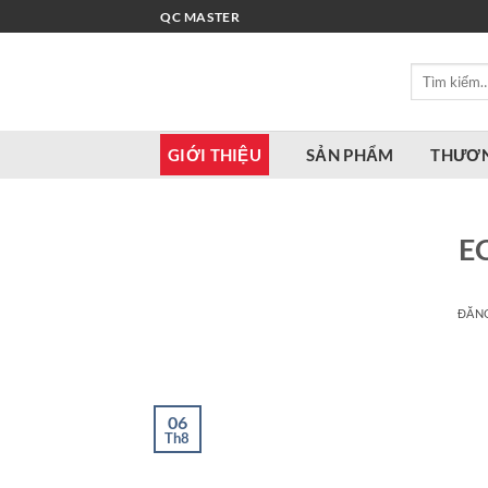
Bỏ
QC MASTER
qua
nội
Tìm
dung
kiếm:
GIỚI THIỆU
SẢN PHẨM
THƯƠN
E
ĐĂN
06
Th8