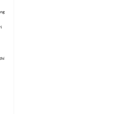
ong
ời
thí