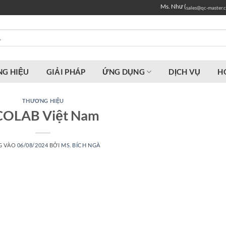
Ms. Như (
sales@qc-master.
G HIỆU
GIẢI PHÁP
ỨNG DỤNG
DỊCH VỤ
H
THƯƠNG HIỆU
COLAB Việt Nam
G VÀO
06/08/2024
BỞI
MS. BÍCH NGÀ