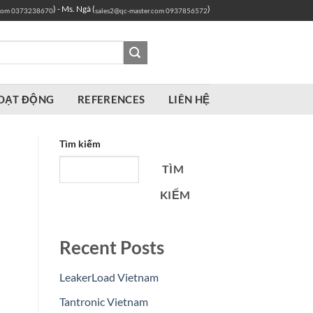
) - Ms. Ngà (
)
com
0373238670
sales2@qc-master.com
0937856572
OẠT ĐỘNG
REFERENCES
LIÊN HỆ
Tìm kiếm
TÌM
KIẾM
Recent Posts
LeakerLoad Vietnam
Tantronic Vietnam