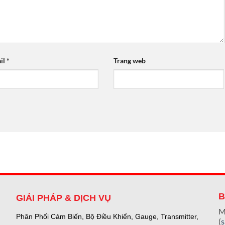
il
*
Trang web
B
GIẢI PHÁP & DỊCH VỤ
M
Phân Phối Cảm Biến, Bộ Điều Khiển, Gauge,
Transmitter,
(