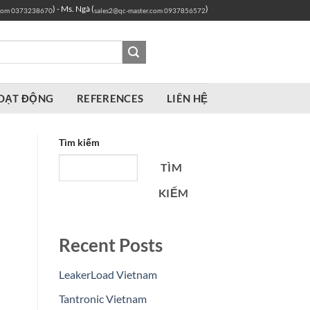
) - Ms. Ngà (
)
com
0373238670
sales2@qc-master.com
0937856572
OẠT ĐỘNG
REFERENCES
LIÊN HỆ
Tìm kiếm
TÌM
KIẾM
Recent Posts
LeakerLoad Vietnam
Tantronic Vietnam