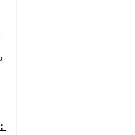
ỗ
t
o: