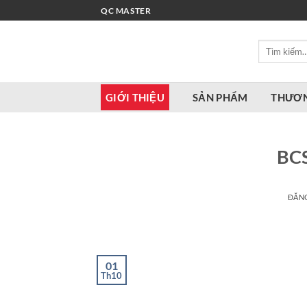
Bỏ
QC MASTER
qua
nội
Tìm
dung
kiếm:
GIỚI THIỆU
SẢN PHẨM
THƯƠN
BCS
ĐĂN
01
Th10