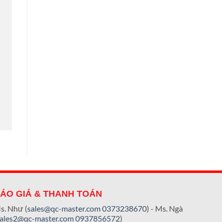
ÁO GIÁ & THANH TOÁN
s. Như (
sales@qc-master.com
0373238670
) - Ms. Ngà
sales2@qc-master.com
0937856572
)