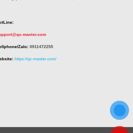
otLine:
upport@qc-master.com
ellphone/Zalo:
0911472255
ebsite:
https://qc-master.com/