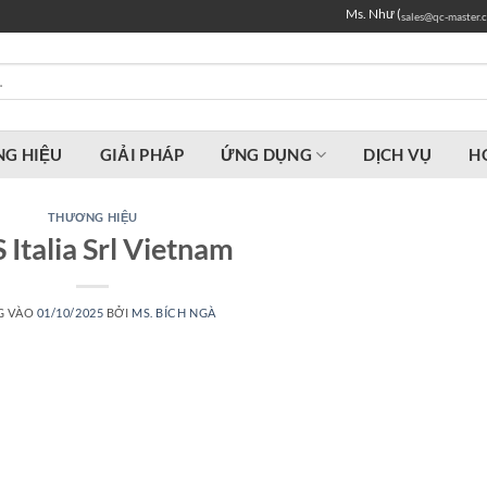
Ms. Như (
sales@qc-master.
G HIỆU
GIẢI PHÁP
ỨNG DỤNG
DỊCH VỤ
H
THƯƠNG HIỆU
 Italia Srl Vietnam
G VÀO
01/10/2025
BỞI
MS. BÍCH NGÀ