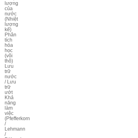
lượng
của
nước
(Nhiệt
lượng
kế)
Phân
tích
hóa
học
(vôi
thô)
Lưu
trữ
nước
/ Lưu
trữ
ướt
Khả
năng
làm
việc
(Pfefferkorn
/
Lehmann
/