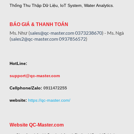
Thống Thu Thập Dữ Liệu, IoT System, Water Analytics.
BÁO GIÁ & THANH TOÁN
Ms. Như (
sales@qc-master.com
0373238670
) - Ms. Ngà
(
sales2@qc-master.com
0937856572
)
HotLine:
support@qc-master.com
Cellphone/Zalo:
0911472255
website:
https://qc-master.com/
Website QC-Master.com