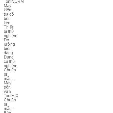
ToniNORM
Máy
kiểm
tra độ
bền
kéo
Thiết
bị thử
nghiệm
Đo
lường
biến
dạng
Dụng
cụ thử
nghiệm
Chuẩn
bị
mẫu –
Máy
trộn
vữa
ToniMIX
Chuẩn
bị
mẫu –
Bàn