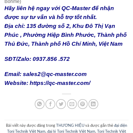
Böhme)
Hãy liên hệ ngay với
QC-Master
để nhận
được sự tư vấn và hỗ trợ tốt nhất.
Địa chỉ: 135 đường số 2, Khu Đô Thị Vạn
Phúc , Phường Hiệp Bình Phước, Thành phố
Thủ Đức, Thành phố Hồ Chí Minh, Việt Nam
SĐT/Zalo: 0937.856 .572
Email: sales2@qc-master.com
Website:
https://qc-master.com/
Bài viết này được đăng trong
THƯƠNG HIỆU
và được gắn thẻ
đại diện
Toni Technik Việt Nam
,
đại lý Toni Technik Việt Nam
,
Toni Technik Việt