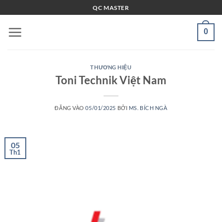
Bỏ
QC MASTER
qua
nội
0
dung
THƯƠNG HIỆU
Toni Technik Việt Nam
ĐĂNG VÀO
05/01/2025
BỞI
MS. BÍCH NGÀ
05
Th1