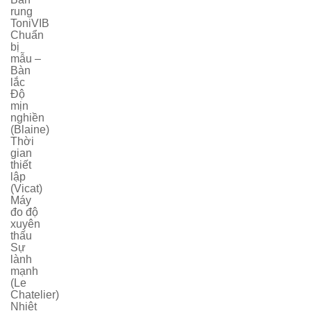
rung
ToniVIB
Chuẩn
bị
mẫu –
Bàn
lắc
Độ
mịn
nghiền
(Blaine)
Thời
gian
thiết
lập
(Vicat)
Máy
đo độ
xuyên
thấu
Sự
lành
mạnh
(Le
Chatelier)
Nhiệt