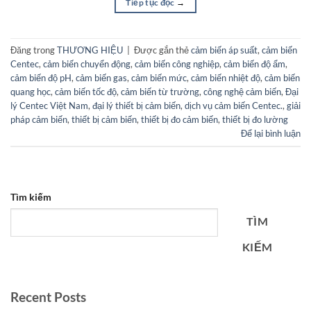
Tiếp tục đọc
→
Đăng trong
THƯƠNG HIỆU
|
Được gắn thẻ
cảm biến áp suất
,
cảm biến
Centec
,
cảm biến chuyển động
,
cảm biến công nghiệp
,
cảm biến độ ẩm
,
cảm biến độ pH
,
cảm biến gas
,
cảm biến mức
,
cảm biến nhiệt độ
,
cảm biến
quang học
,
cảm biến tốc độ
,
cảm biến từ trường
,
công nghệ cảm biến
,
Đại
lý Centec Việt Nam
,
đại lý thiết bị cảm biến
,
dịch vụ cảm biến Centec.
,
giải
pháp cảm biến
,
thiết bị cảm biến
,
thiết bị đo cảm biến
,
thiết bị đo lường
Để lại bình luận
Tìm kiếm
TÌM
KIẾM
Recent Posts