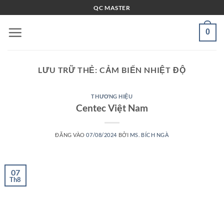
Bỏ
QC MASTER
qua
nội
0
dung
LƯU TRỮ THẺ:
CẢM BIẾN NHIỆT ĐỘ
THƯƠNG HIỆU
Centec Việt Nam
ĐĂNG VÀO
07/08/2024
BỞI
MS. BÍCH NGÀ
07
Th8