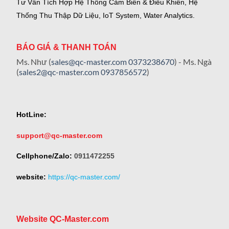
Tư Vấn Tích Hợp Hệ Thống Cảm Biến & Điều Khiển, Hệ
Thống Thu Thập Dữ Liệu, IoT System, Water Analytics.
BÁO GIÁ & THANH TOÁN
Ms. Như (
sales@qc-master.com
0373238670
) - Ms. Ngà
(
sales2@qc-master.com
0937856572
)
HotLine:
support@qc-master.com
Cellphone/Zalo:
0911472255
website:
https://qc-master.com/
Website QC-Master.com