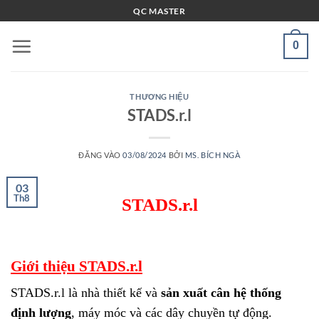
Bỏ
QC MASTER
qua
nội
0
dung
THƯƠNG HIỆU
STADS.r.l
ĐĂNG VÀO
03/08/2024
BỞI
MS. BÍCH NGÀ
03
Th8
STADS.r.l
Giới thiệu STADS.r.l
STADS.r.l là nhà thiết kế và
sản xuất
cân
hệ thống
định lượng
, máy móc và các dây chuyền tự động.