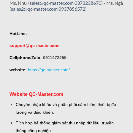
Ms. Như (
sales@qc-master.com
0373238670
) - Ms. Ngà
(
sales2@qc-master.com
0937856572
)
HotLine:
support@qc-master.com
Cellphone/Zalo:
0911472255
website:
https://qc-master.com/
Website QC-Master.com
Chuyên nhập khẩu và phân phối cảm biến, thiết bị đo
lường và điều khiển.
Tích hợp hệ thống giám sát thu nhập dữ liệu, truyền
thông công nghiệp.