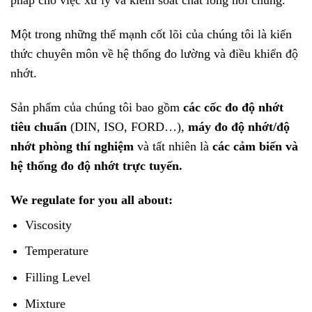
pháp cho việc xử lý và kiểm soát chất lỏng nói chung.
Một trong những thế mạnh cốt lõi của chúng tôi là kiến
thức chuyên môn về hệ thống đo lường và điều khiển độ
nhớt.
Sản phẩm của chúng tôi bao gồm
các cốc đo độ nhớt
tiêu chuẩn
(DIN, ISO, FORD…),
máy đo độ nhớt/độ
nhớt phòng thí nghiệm
và tất nhiên là
các cảm biến và
hệ thống đo độ nhớt trực tuyến.
We regulate for you all about:
Viscosity
Temperature
Filling Level
Mixture