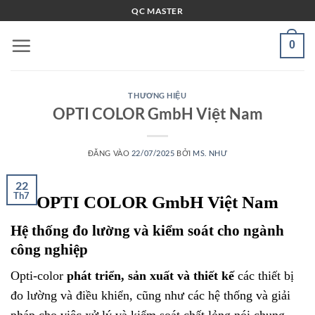
Bỏ
QC MASTER
qua
nội
0
dung
THƯƠNG HIỆU
OPTI COLOR GmbH Việt Nam
ĐĂNG VÀO
22/07/2025
BỞI
MS. NHƯ
22
Th7
OPTI COLOR GmbH Việt Nam
Hệ thống đo lường và kiểm soát cho ngành
công nghiệp
Opti-color
phát triển, sản xuất và thiết kế
các thiết bị
đo lường và điều khiển, cũng như các hệ thống và giải